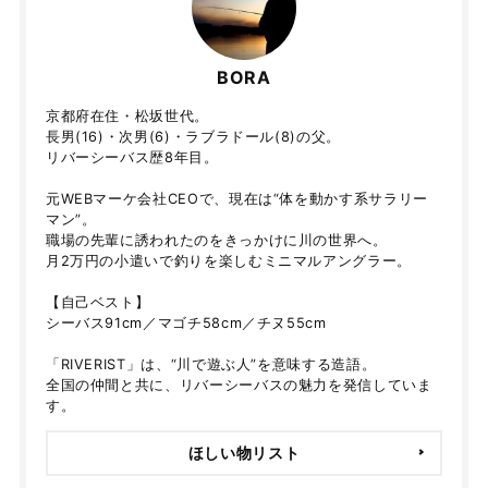
BORA
京都府在住・松坂世代。
長男(16)・次男(6)・ラブラドール(8)の父。
リバーシーバス歴8年目。
元WEBマーケ会社CEOで、現在は“体を動かす系サラリー
マン”。
職場の先輩に誘われたのをきっかけに川の世界へ。
月2万円の小遣いで釣りを楽しむミニマルアングラー。
【自己ベスト】
シーバス91cm／マゴチ58cm／チヌ55cm
「RIVERIST」は、“川で遊ぶ人”を意味する造語。
全国の仲間と共に、リバーシーバスの魅力を発信していま
す。
ほしい物リスト