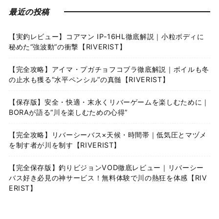
最近の投稿
【実釣レビュー】コアマン IP-16HL徹底解説｜小粒ボディに
秘めた“強波動”の衝撃【RIVERIST】
【完全攻略】アイマ・プガチョフコブラ徹底解説｜ボイルも冬
の止水も獲る“水平ペンシル”の真髄【RIVERIST】
【保存版】安全・快適・末永くリバーゲームを楽しむために｜
BORAが語る“川を楽しむための心得”
【完全攻略】リバーシーバス×天候・時間帯｜低気圧とマヅメ
を制す者が川を制す【RIVERIST】
【完全保存版】釣りビジョンVOD徹底レビュー｜リバーシー
バス好き必見の神サービス！無料体験で川の熱狂を体感【RIV
ERIST】