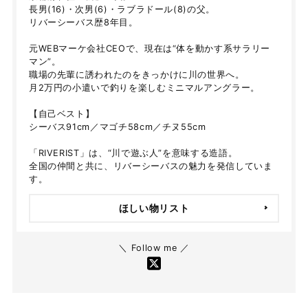
長男(16)・次男(6)・ラブラドール(8)の父。
リバーシーバス歴8年目。
元WEBマーケ会社CEOで、現在は“体を動かす系サラリー
マン”。
職場の先輩に誘われたのをきっかけに川の世界へ。
月2万円の小遣いで釣りを楽しむミニマルアングラー。
【自己ベスト】
シーバス91cm／マゴチ58cm／チヌ55cm
「RIVERIST」は、“川で遊ぶ人”を意味する造語。
全国の仲間と共に、リバーシーバスの魅力を発信していま
す。
ほしい物リスト
＼ Follow me ／